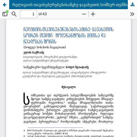
რელიგიის თავისებურებებისამცხე-ჯავახეთის სომხურ თემში: ტოლერანტობის მითსა და რეალობას შორის (სოფელ ხოსპიოს მაგალითი)