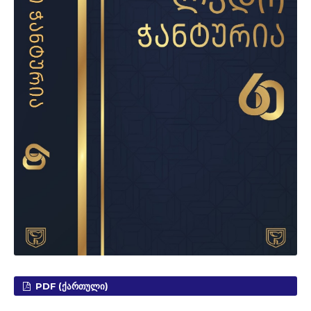
PDF (ᲥᲐᲠᲗᲣᲚᲘ)