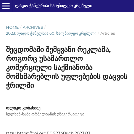
ᲚᲐᲓᲝ ᲭᲐᲜᲢᲣᲠᲘᲐ: ᲡᲐᲘᲣᲑᲘᲚᲔᲝ ᲙᲠᲔᲑᲣᲚᲘ
HOME
/
ARCHIVES
/
2023: ᲚᲐᲓᲝ ᲭᲐᲜᲢᲣᲠᲘᲐ 60: ᲡᲐᲘᲣᲑᲘᲚᲔᲝ ᲙᲠᲔᲑᲣᲚᲘ
/
Articles
შეცდომაში შემყვანი რეკლამა,
როგორც უსამართლო
კომერციული საქმიანობა
მომხმარებლის უფლებების დაცვის
ჭრილში
ოლიკო კობახიძე
სულხან-საბა ორბელიანის უნივერსიტეტი
DOI:
https://doi.org/10.52340/lch.2023.03