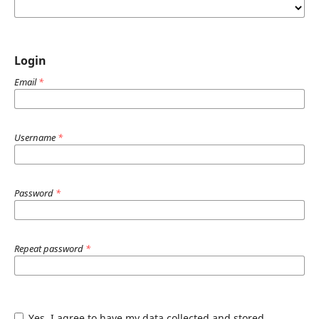
Login
Email
*
Username
*
Password
*
Repeat password
*
Yes, I agree to have my data collected and stored